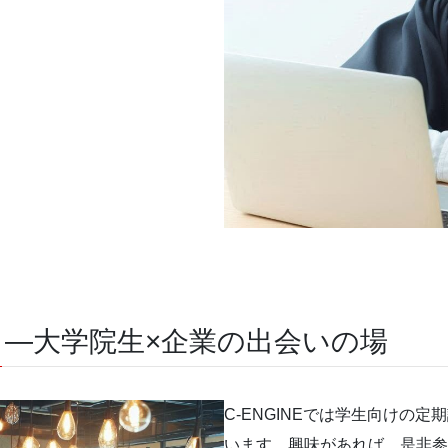
 ―大学院生×企業の出会いの場
C-ENGINEでは学生向けの
います。興味があれば、是非参