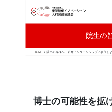
コ
ナ
ン
ビ
テ
ゲ
ン
ー
ツ
シ
へ
ョ
院生の
ス
ン
キ
に
ッ
移
HOME
院生の皆様へ｜研究インターンシップに参加し
プ
動
博士の可能性を拡