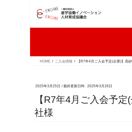
コ
ナ
ン
ビ
テ
ゲ
ン
ー
ツ
シ
へ
ョ
ス
ン
キ
に
ッ
移
HOME
ご入会情報
【R7年4月ご入会予定(企業)】高
プ
動
2025年3月25日
/ 最終更新日時 :
2025年3月26日
【R7年4月ご入会予定
社様