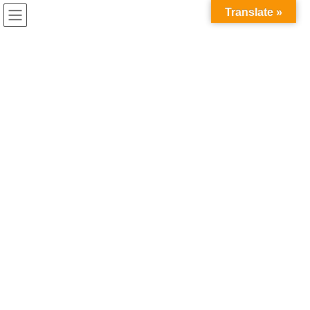
コ
ナ
Translate »
ン
ビ
テ
ゲ
ン
ー
イベント開催情報
ツ
シ
へ
ョ
ス
ン
HOME
イベント開催情報
キ
に
ッ
移
プ
動
2023年5月17日
イベント開催情報
2023年度「春季学生と企業のオン
ライン交流会」を開催いたします
（5・6月開催）
C-ENGINE会員大学の修士・博士学生の皆さまを対象に、ＷＥＢで
の企業交流会を今年度も開催いたします。 企業の研究開発につい
て、直接社員さんからお話を聞ける絶好のチャンスです！ また、
研究インターンシップの情報も先行し […]