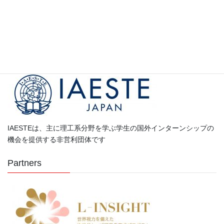
カ
テ
ゴ
Partners
リ
ー
IAESTEは、主に理工系分野を学ぶ学生の国外インターンシップの
機会を提供する非営利団体です
Partners