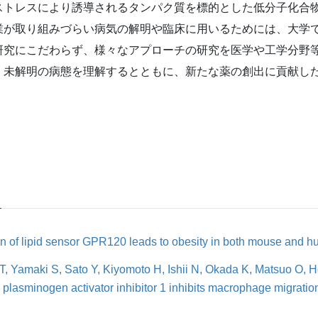
ストレスにより誘導されるタンパク質を標的とした低分子化合
業が取り組みづらい病気の解明や臨床に用いるためには、大学
研究にこだわらず、様々なアプローチの研究を医学や工学分野
、未解明の病態を理解するとともに、新たな薬の創出に貢献し
ion of lipid sensor GPR120 leads to obesity in both mouse and 
T, Yamaki S, Sato Y, Kiyomoto H, Ishii N, Okada K, Matsuo O, 
to plasminogen activator inhibitor 1 inhibits macrophage migratio