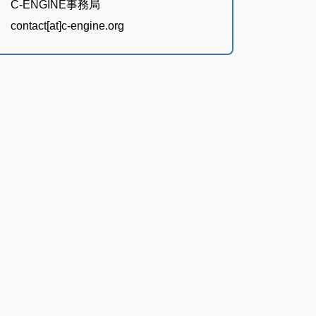
C-ENGINE事務局
contact[at]c-engine.org