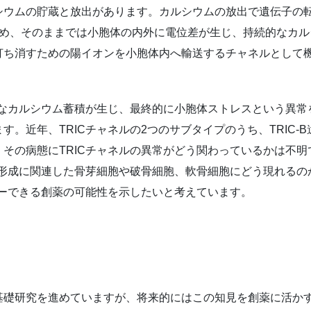
シウムの貯蔵と放出があります。カルシウムの放出で遺伝子の
め、そのままでは小胞体の内外に電位差が生じ、持続的なカルシ
打ち消すための陽イオンを小胞体内へ輸送するチャネルとして
剰なカルシウム蓄積が生じ、最終的に小胞体ストレスという異
。近年、TRICチャネルの2つのサブタイプのうち、TRIC
その病態にTRICチャネルの異常がどう関わっているかは不明
、骨形成に関連した骨芽細胞や破骨細胞、軟骨細胞にどう現れる
バーできる創薬の可能性を示したいと考えています。
基礎研究を進めていますが、将来的にはこの知見を創薬に活か