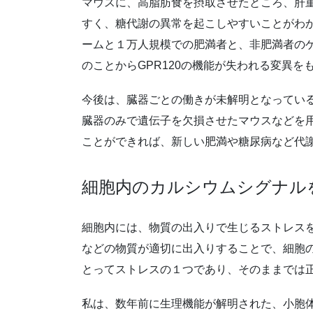
マウスに、高脂肪食を摂取させたところ、肝重
すく、糖代謝の異常を起こしやすいことがわ
ームと１万人規模での肥満者と、非肥満者のゲ
のことからGPR120の機能が失われる変異
今後は、臓器ごとの働きが未解明となっている
臓器のみで遺伝子を欠損させたマウスなどを
ことができれば、新しい肥満や糖尿病など代
細胞内のカルシウムシグナルを
細胞内には、物質の出入りで生じるストレス
などの物質が適切に出入りすることで、細胞
とってストレスの１つであり、そのままでは
私は、数年前に生理機能が解明された、小胞体