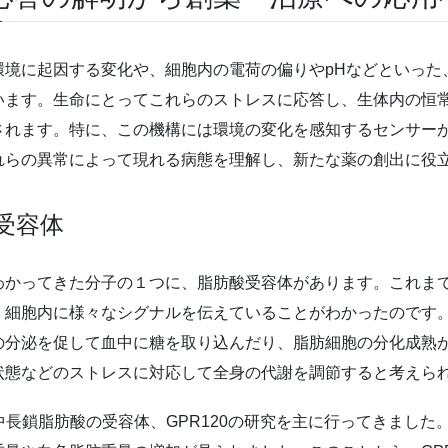
環境に起因する変化や、細胞内の電荷の偏りやpHなどといった
います。生命にとってこれらのストレスに応答し、生体内の恒
されます。特に、この機構には環境の変化を感知するセンサー
れらの異常によって現れる病態を理解し、新たな薬の創出に役
受容体
わかってきた分子の１つに、脂肪酸受容体があります。これま
細胞内に様々なシグナルを伝えていることがわかったのです。こ
の分泌を促して血中に糖を取り込んだり、脂肪細胞の分化成熟
状態などのストレスに対応して全身の代謝を調節すると考えら
中長鎖脂肪酸の受容体、GPR120の研究を主に行ってきました。