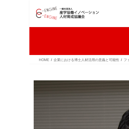
コ
ナ
ン
ビ
テ
ゲ
ン
ー
ツ
シ
へ
ョ
ス
ン
キ
に
ッ
移
HOME
企業における博士人材活用の意義と可能性
フ
プ
動