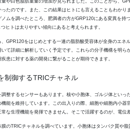
量や白色脂肪重量の増加が見られました。このことから、GPR
かったのです。また、この結果はヒトにも言えることもわかり
ノムを調べたところ、肥満者の方がGRP120にある変異を持
をもつヒトは太りやすい傾向にあると考えられます。
、GPR120をはじめとする一連の脂肪酸受容体が全身のエネ
用いて詳細に解析していく予定です。これらの分子機構を明ら
謝疾患に対する薬の開発に繋がることが期待できます。
制御するTRICチャネル
を調整するセンサーもあります。核や小胞体、ゴルジ体といっ
の機能を維持しています。この出入りの際、細胞や細胞内小器
正常な生理機能を発揮できません。そこで活躍するのが、電位
膜のTRICチャネルを調べています。小胞体はタンパク質や