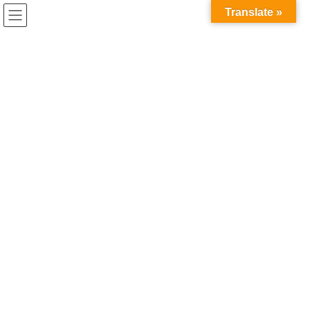
コ
ナ
Translate »
ン
ビ
テ
ゲ
ン
ー
トランスファラブルスキル
ツ
シ
へ
ョ
ス
ン
HOME
トランスファラブルスキル
キ
に
ッ
移
プ
動
2025年3月14日
コラム
【博士進学の困りごと#2】卒業で
きるのか…？
「研究は上手くいくのか？」、「無事に卒業できるのか？」博士
後期課程進学を考えている人や在学中の人の多くが直面する、こ
の不安。この記事では公的な情報についてまとめるとともに、在
学中あるいは博士号を取得した実体験からいくつか […]