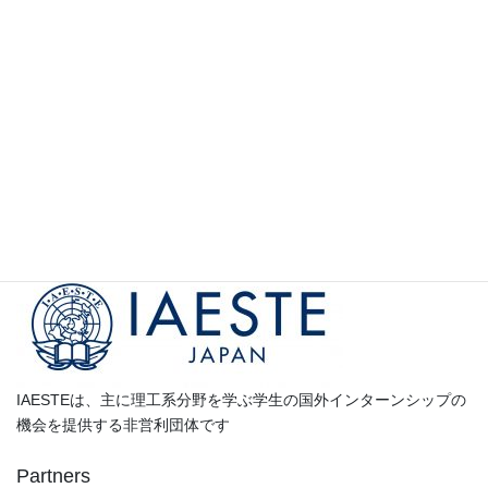
イベント・更新情報の通知（メーリングリストへの
参加）
参加学生の声
カ
テ
ゴ
Partners
リ
ー
IAESTEは、主に理工系分野を学ぶ学生の国外インターンシップの
機会を提供する非営利団体です
Partners