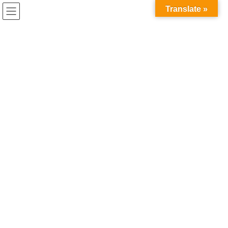
コ
ナ
Translate »
ン
ビ
テ
ゲ
ン
ー
博士就活
ツ
シ
へ
ョ
ス
ン
HOME
博士就活
キ
に
ッ
移
プ
動
2026年7月7日
コラム
博士課程の就職は不利？ー「選択
肢が狭まる」は本当？キャリアの
実態を考えるー
「博士課程に進むと、就職に不利になる」 そんな話を聞いて不安
を感じたことがある方もいらっしゃるのではないでしょうか。
SNS等でも「博士に行くと就職できる会社が減る」「修士で就職
した方が選択肢が広い」という書き込みを目に […]