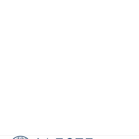
連携させていただいています。
2026年度博士人材コースチラシ
博士人材コースパンフレット
企業人材コースパンフレット
【会員向け】
IDMログイン
【会員向け】
様式・テンプレート
イベント・更新情報の通知（メーリングリストへの
参加）
参加学生の声
カ
テ
ゴ
Partners
リ
ー