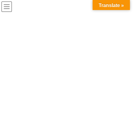
コ
ナ
Translate »
ン
ビ
テ
ゲ
ン
ー
博士課程 就職
ツ
シ
へ
ョ
ス
ン
HOME
博士課程 就職
キ
に
ッ
移
プ
動
2026年7月7日
コラム
博士課程の就職は不利？ー「選択
肢が狭まる」は本当？キャリアの
実態を考えるー
「博士課程に進むと、就職に不利になる」 そんな話を聞いて不安
を感じたことがある方もいらっしゃるのではないでしょうか。
SNS等でも「博士に行くと就職できる会社が減る」「修士で就職
した方が選択肢が広い」という書き込みを目に […]