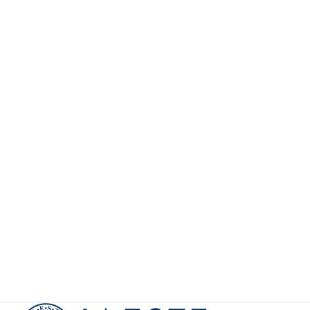
連携させていただいています。
2026年度博士人材コースチラシ
博士人材コースパンフレット
企業人材コースパンフレット
【会員向け】
IDMログイン
【会員向け】
様式・テンプレート
イベント・更新情報の通知（メーリングリストへの
参加）
参加学生の声
カ
テ
ゴ
Partners
リ
ー