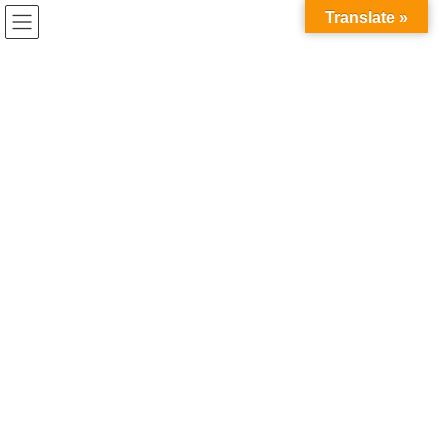
コ
ナ
Translate »
ン
ビ
テ
ゲ
ン
ー
就職の選択肢
ツ
シ
へ
ョ
ス
ン
HOME
就職の選択肢
キ
に
ッ
移
プ
動
2026年7月7日
コラム
博士課程の就職は不利？ー「選択
肢が狭まる」は本当？キャリアの
実態を考えるー
「博士課程に進むと、就職に不利になる」 そんな話を聞いて不安
を感じたことがある方もいらっしゃるのではないでしょうか。
SNS等でも「博士に行くと就職できる会社が減る」「修士で就職
した方が選択肢が広い」という書き込みを目に […]