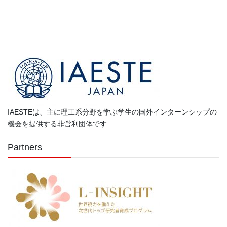
カ
テ
ゴ
Partners
リ
ー
IAESTEは、主に理工系分野を学ぶ学生の国外インターンシップの
機会を提供する非営利団体です
Partners