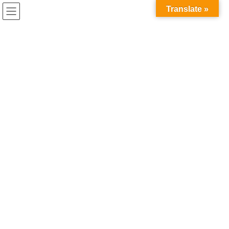
コ
ナ
Translate »
ン
ビ
テ
ゲ
ン
ー
mathclinic
ツ
シ
へ
ョ
ス
ン
HOME
mathclinic
キ
に
ッ
移
プ
動
2026年7月21日
お知らせ
世界へ、研究を持って飛び出そ
う。 IAESTEで海外インターンシッ
プへ参加しました！（2025年度実績）
●「海外で自分の専門を試してみたい」—そんな理系大学院生の挑
戦を、IAESTEが後押ししています。 IAESTEは、主に理工系分野
を学ぶ学生に国外インターンシップの機会を提供する非営利団体
です。2025年度は、C-ENG […]