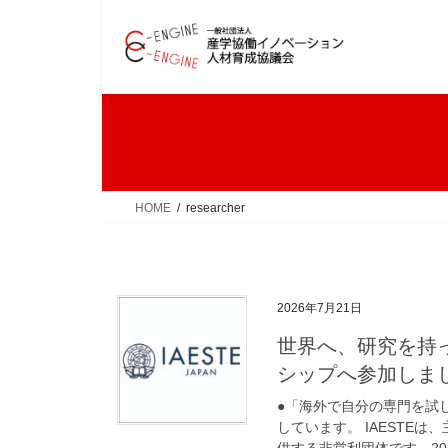
コ
ナ
ン
ビ
テ
ゲ
ン
ー
ツ
シ
へ
ョ
ス
ン
キ
に
ッ
移
HOME
researcher
プ
動
2026年7月21日
世界へ、研究を持っ
シップへ参加しまし
●「海外で自分の専門を試し
しています。 IAESTE
供する非営利団体です。2025