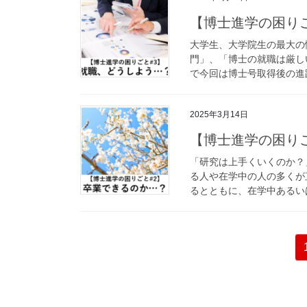
【博士進学の困り
大学生、大学院生の最大の
門」、「博士の就職は厳し
で今回は博士号取得後の進路
2025年3月14日
【博士進学の困り
「研究は上手くいくのか？
る人や在学中の人の多くが
るとともに、在学中あるいは
投
稿
の