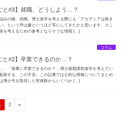
ごと#3】就職、どうしよう…？
悩みの種、就職。博士進学を考える際にも「アカデミアは狭き
い」という声は嫌というほど耳にしてきたかと思います。そこ
を考えるための参考となりそうな情報 […]
コラム
ごと#2】卒業できるのか…？
」、「無事に卒業できるのか？」博士後期課程進学を考えてい
直面する、この不安。この記事では公的な情報についてまとめ
博士号を取得した実体験からいくつか […]
固
固
1
2
»
定
定
ペ
ペ
ー
ー