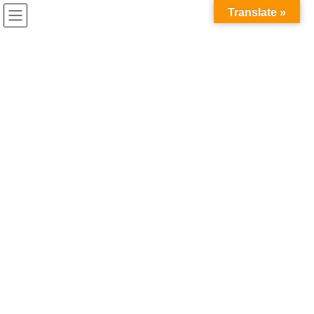
コ
ナ
Translate »
ン
ビ
テ
ゲ
ン
ー
イベント開催報告
ツ
シ
へ
ョ
ス
ン
HOME
イベント開催報告
キ
に
大阪大学「学生と企業の交流会」が開催されました（10/16）
ッ
移
プ
動
2018年10月22日
/ 最終更新日時 :
2021年11月24日
イベント開催報告
大阪大学「学生と企業の交流会」
が開催されました（10/16）
平成30年10月16日（火）16:00より、大阪大学吹田キャンパスに
て「学生と企業の交流会」が開催されました。
企業12社と約100名の学生の皆さまにご参加いただき、大変盛況な
会となりました。