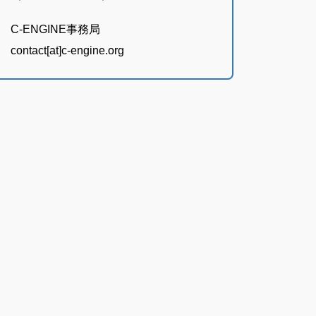
C-ENGINE事務局
contact[at]c-engine.org