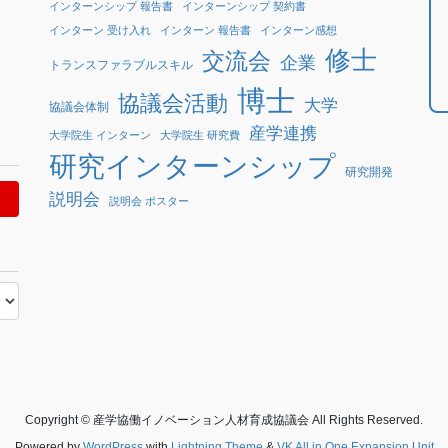
インターンシップ 報告書
インターンシップ 契約書
インターン 受け入れ
インターン 報告書
インターン感想
修士
交流会
企業
トランスファラブルスキル
博士
協議会活動
大学
協議会体制
産学連携
大学院生 インターン
大学院生 研究費
研究インターンシップ
研究開発
説明会
説明会 ポスター
Copyright © 産学協働イノベーション人材育成協議会 All Rights Reserved.
Powered by
WordPress
with
Lightning Theme
&
VK All in One Expansion Unit