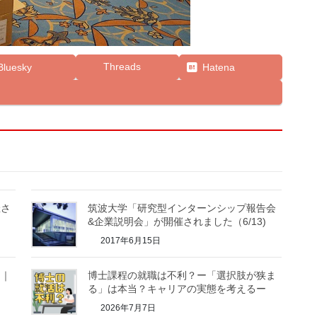
Threads
Bluesky
Hatena
催さ
筑波大学「研究型インターンシップ報告会
&企業説明会」が開催されました（6/13)
2017年6月15日
？｜
博士課程の就職は不利？ー「選択肢が狭ま
る」は本当？キャリアの実態を考えるー
2026年7月7日