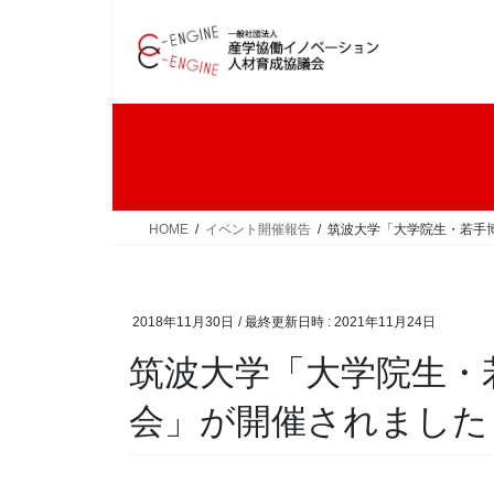
コ
ナ
ン
ビ
テ
ゲ
ン
ー
ツ
シ
へ
ョ
ス
ン
キ
に
ッ
移
HOME
イベント開催報告
筑波大学「大学院生・若手博
プ
動
2018年11月30日
/ 最終更新日時 :
2021年11月24日
筑波大学「大学院生・
会」が開催されました（