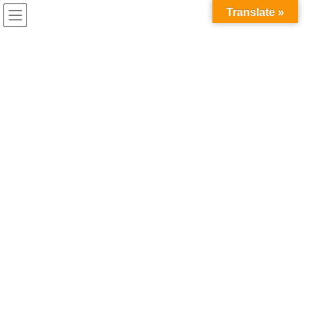
コ
ナ
Translate »
ン
ビ
テ
ゲ
ン
ー
イベント開催報告
ツ
シ
へ
ョ
ス
ン
HOME
イベント開催報告
キ
に
産学協働イノベーション人材育成シンポジウム2022を開催しました。
ッ
移
プ
動
2023年1月24日
/ 最終更新日時 :
2023年3月16日
イベント開催報告
産学協働イノベーション人材育成
シンポジウム2022を開催しまし
た。
産学協働イノベーション人材育成シンポジウム2022「総合知を科
学技術・イノベーション創出の視点で考える
」
を、1月19日