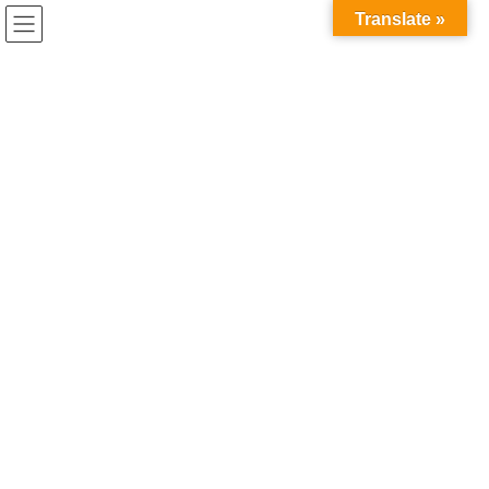
コ
ナ
Translate »
ン
ビ
テ
ゲ
ン
ー
C-ENGINE説明会
ツ
シ
へ
ョ
ス
ン
HOME
イベント開催情報
C-ENGINE説明会
キ
に
研究インターン説明会4月28日オンライン開催【新しい自分を創る！リサーチチャ
ッ
移
レンジ】
プ
動
2026年4月3日
/ 最終更新日時 :
2026年4月3日
C-ENGINE説明会
研究インターン説明会4月28日オン
ライン開催【新しい自分を創る！
リサーチチャレンジ】