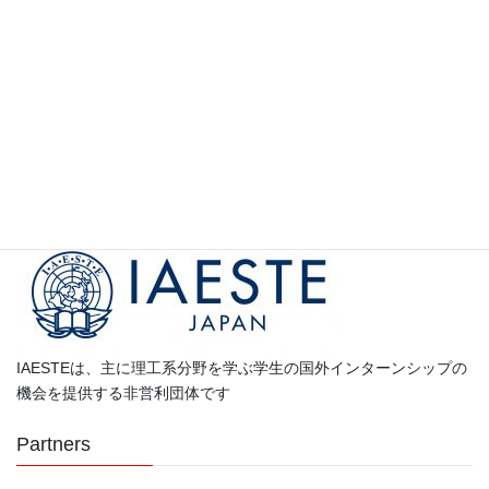
参加）
参加学生の声
カ
テ
ゴ
Partners
リ
ー
IAESTEは、主に理工系分野を学ぶ学生の国外インターンシップの
機会を提供する非営利団体です
Partners