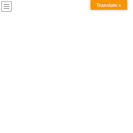
コ
ナ
Translate »
ン
ビ
テ
ゲ
ン
ー
MailPoet Page
ツ
シ
へ
ョ
ス
ン
HOME
MailPoet Page
MailPoetページ
キ
に
ッ
移
プ
動
2024年7月12日
/ 最終更新日時 :
2024年7月12日
MailPoetページ
[mailpoet_page]
Facebook
X
Bluesky
Threads
Hatena
LINE
Copy