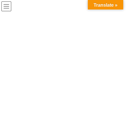
コ
ナ
Translate »
ン
ビ
テ
ゲ
ン
ー
イノベーション人材育成研修
ツ
シ
へ
ョ
ス
ン
HOME
イノベーション人材育成研修
キ
に
ッ
移
プ
動
2026年7月21日
お知らせ
世界へ、研究を持って飛び出そ
う。 IAESTEで海外インターンシッ
プへ参加しました！（2025年度実績）
●「海外で自分の専門を試してみたい」—そんな理系大学院生の挑
戦を、IAESTEが後押ししています。 IAESTEは、主に理工系分野
を学ぶ学生に国外インターンシップの機会を提供する非営利団体
です。2025年度は、C-ENG […]