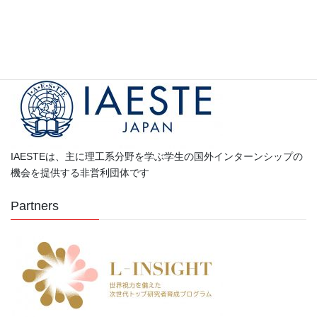
カ
テ
ゴ
Partners
リ
ー
IAESTEは、主に理工系分野を学ぶ学生の国外インターンシップの
機会を提供する非営利団体です
Partners