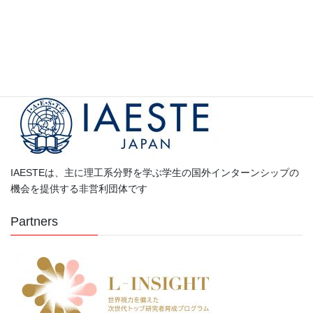
カ
テ
ゴ
Partners
リ
ー
IAESTEは、主に理工系分野を学ぶ学生の国外インターンシップの
機会を提供する非営利団体です
Partners