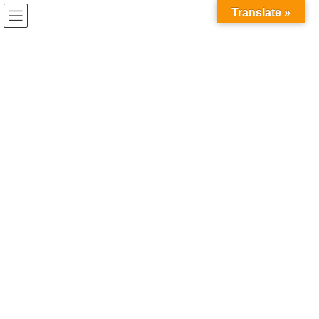
コ
ナ
Translate »
ン
ビ
テ
ゲ
ン
ー
インターンシップ フィードバック
ツ
シ
例
へ
ョ
ス
ン
キ
に
HOME
インターンシップ フィードバック 例
ッ
移
プ
動
2026年7月21日
お知らせ
世界へ、研究を持って飛び出そ
う。 IAESTEで海外インターンシッ
プへ参加しました！（2025年度実績）
●「海外で自分の専門を試してみたい」—そんな理系大学院生の挑
戦を、IAESTEが後押ししています。 IAESTEは、主に理工系分野
を学ぶ学生に国外インターンシップの機会を提供する非営利団体