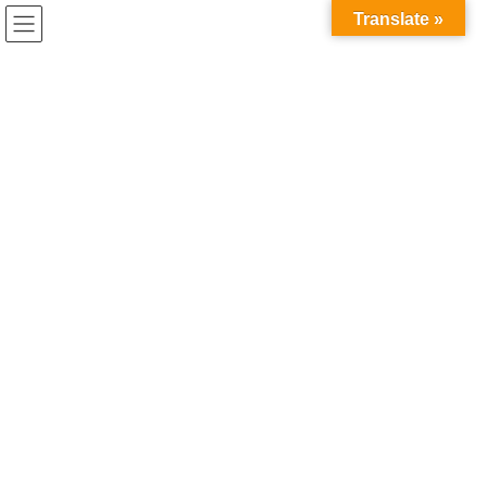
コ
ナ
Translate »
ン
ビ
テ
ゲ
ン
ー
インターンシップ レポート
ツ
シ
へ
ョ
ス
ン
HOME
インターンシップ レポート
キ
に
ッ
移
プ
動
2026年7月21日
お知らせ
世界へ、研究を持って飛び出そ
う。 IAESTEで海外インターンシッ
プへ参加しました！（2025年度実績）
●「海外で自分の専門を試してみたい」—そんな理系大学院生の挑
戦を、IAESTEが後押ししています。 IAESTEは、主に理工系分野
を学ぶ学生に国外インターンシップの機会を提供する非営利団体
です。2025年度は、C-ENG […]