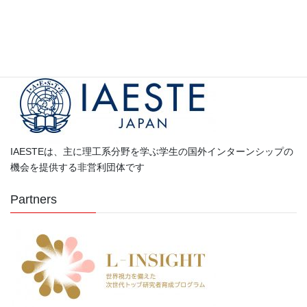
カ
テ
ゴ
Partners
リ
ー
IAESTEは、主に理工系分野を学ぶ学生の国外インターンシップの
機会を提供する非営利団体です
Partners