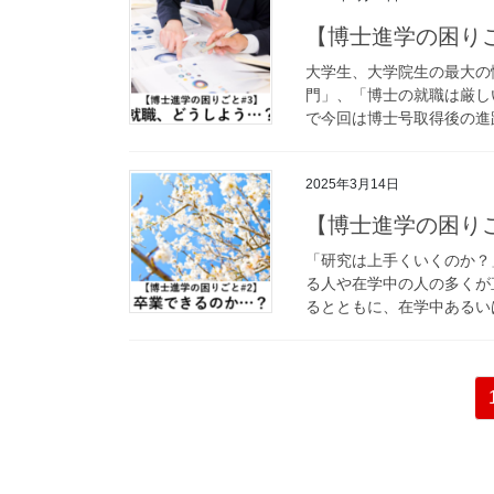
【博士進学の困り
大学生、大学院生の最大の
門」、「博士の就職は厳し
で今回は博士号取得後の進路
2025年3月14日
【博士進学の困り
「研究は上手くいくのか？
る人や在学中の人の多くが
るとともに、在学中あるいは
投
稿
の