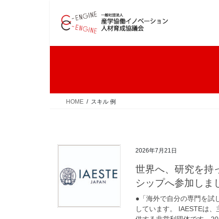
コ
ナ
ン
ビ
テ
ゲ
ン
ー
ツ
シ
へ
ョ
ス
ン
キ
に
ッ
移
HOME
スキル 例
プ
動
2026年7月21日
世界へ、研究を持っ
シップへ参加しまし
●「海外で自分の専門を試し
しています。 IAESTE
供する非営利団体です。2025