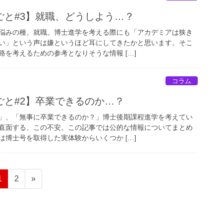
ごと#3】就職、どうしよう…？
悩みの種、就職。博士進学を考える際にも「アカデミアは狭き
い」という声は嫌というほど耳にしてきたかと思います。そこ
を考えるための参考となりそうな情報 […]
コラム
ごと#2】卒業できるのか…？
」、「無事に卒業できるのか？」博士後期課程進学を考えてい
直面する、この不安。この記事では公的な情報についてまとめ
博士号を取得した実体験からいくつか […]
固
固
1
2
»
定
定
ペ
ペ
ー
ー