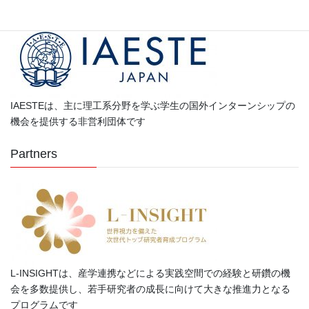
リ
ー
IAESTEは、主に理工系分野を学ぶ学生の国外インターンシップの
機会を提供する非営利団体です
Partners
L-INSIGHTは、産学連携などによる実践空間での経験と研鑽の機
会を多数提供し、若手研究者の成長に向けて大きな推進力となる
プログラムです