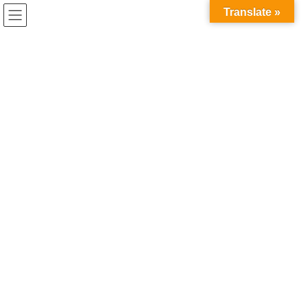
コ
ナ
Translate »
ン
ビ
テ
ゲ
ン
ー
協議会体制
ツ
シ
へ
ョ
ス
ン
HOME
協議会体制
キ
に
ッ
移
プ
動
2020年11月20日
イベント開催報告
新たに協議会会長（代表理事）が
選定されました
第16回理事会にて、平島理事（京都大学 理事・副学長）が、理
事・監事皆さまのご賛同を得て、協議会会長（代表理事）に選定
され、ご就任をいただきました。協議会の新体制は以下のとおり
となります。