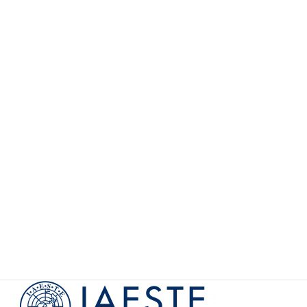
博士人材コースパンフレット
企業人材コースパンフレット
【会員向け】
IDMログイン
【会員向け】
様式・テンプレート
イベント・更新情報の通知（メーリングリストへの
参加）
参加学生の声
カ
テ
ゴ
Partners
リ
ー