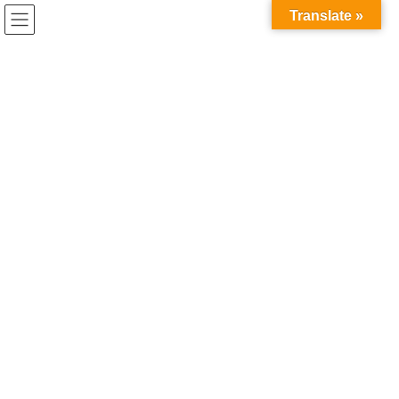
コ
ナ
Translate »
ン
ビ
テ
ゲ
ン
ー
指導教員
ツ
シ
へ
ョ
ス
ン
HOME
指導教員
キ
に
ッ
移
プ
動
2025年12月24日
コラム
指導教員に研究インターンをどう
説明するか
研究インターンシップに興味はあるけど、多くの大学院生に立ち
はだかる壁： 「指導教員に研究インターンをどう説明すればい
い？」 こうした不安を感じるのはとても自然なことです。 この記
事では、研究インターンを、研究の中断ではな […]