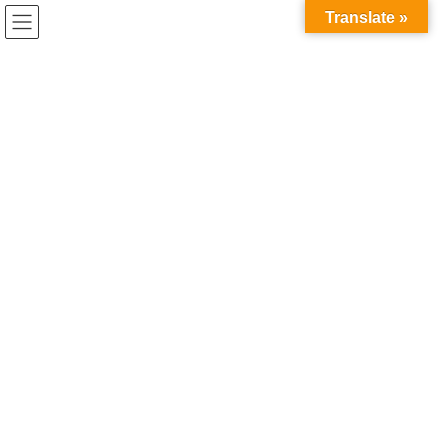
コ
ナ
Translate »
ン
ビ
テ
ゲ
ン
ー
新規会員
ツ
シ
へ
ョ
ス
ン
HOME
新規会員
キ
に
ッ
移
プ
動
2026年3月19日
ご入会情報
インフィニオンテクノロジーズジ
ャパン株式会社様がC-ENGINEに4
月ご入会｜半導体・パワーシステム分野のグ
ローバルリーダーと博士人材育成を推進
インフィニオンテクノロジーズジャパン株式会社がC-ENGINEに新
規入会。半導体・パワーシステム分野のグローバルリーダーとの
連携により、博士人材の研究インターンシップ機会がさらに広が