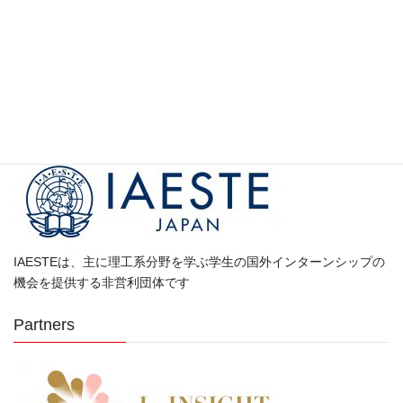
参加学生の声
カ
テ
ゴ
Partners
リ
ー
IAESTEは、主に理工系分野を学ぶ学生の国外インターンシップの
機会を提供する非営利団体です
Partners