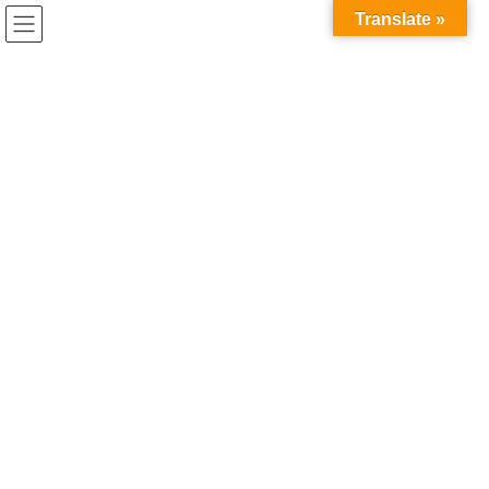
コ
ナ
Translate »
ン
ビ
テ
ゲ
ン
ー
研究インターンシップ
ツ
シ
へ
ョ
ス
ン
HOME
研究インターンシップ
キ
に
ッ
移
プ
動
2026年6月9日
コラム
博士課程修了後の進路とは？企業
就職・大学教員・研究機関のキャ
リアパスを解説
博士課程修了後の進路に悩む学生の皆さんに、博士課程修了後の
代表的なキャリアパスを整理しながら、それぞれの特徴や考え方
を紹介します。