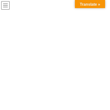
コ
ナ
Translate »
ン
ビ
テ
ゲ
ン
ー
イベント開催情報
ツ
シ
へ
ョ
ス
ン
HOME
イベント開催情報
キ
に
特別講演会「誰かのために、他の人や過去と違える力」を開催いたします
ッ
移
プ
動
2025年5月9日
/ 最終更新日時 :
2025年5月9日
イベント開催情報
特別講演会「誰かのために、他の
人や過去と違える力」を開催いた
します
この度、下記の通り、C-ENGINE第12回通常社員総会特別講演会
として、岡山大学 副理事 狩野光伸先生をお招きし、「誰かの