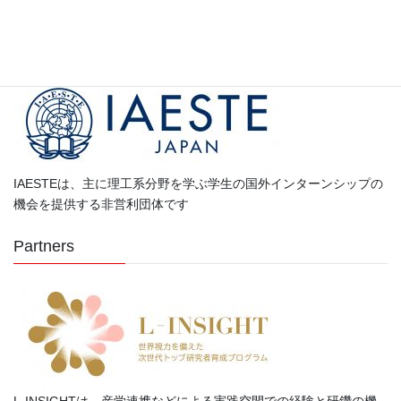
テ
ゴ
Partners
リ
ー
IAESTEは、主に理工系分野を学ぶ学生の国外インターンシップの
機会を提供する非営利団体です
Partners
L-INSIGHTは、産学連携などによる実践空間での経験と研鑽の機