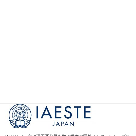
【会員向け】
IDMログイン
【会員向け】
様式・テンプレート
イベント・更新情報の通知（メーリングリストへの
参加）
参加学生の声
カ
テ
ゴ
Partners
リ
ー