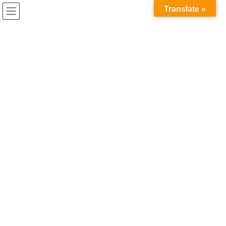
コ
ナ
Translate »
ン
ビ
テ
ゲ
ン
ー
人文知
ツ
シ
へ
ョ
ス
ン
HOME
人文知
キ
に
ッ
移
プ
動
2026年6月19日
イベント開催報告
特別講演会「文系からのイノベー
ション―文系の専門性を企業価値
に変えるには？―」開催報告
2026年5月27日に開催しました、C-ENGINE第13回通常社員総会
特別講演会「文系からのイノベーション―文系の専門性を企業価
値に変えるには？―」（講師：熊谷誠慈先生・京都大学人と社会
の未来研究院副院長・教授）のご講演概要をまとめました