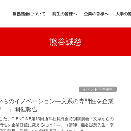
当協議会について
院生の皆様へ
企業の皆様へ
大学の
熊谷誠慈
イベント開催報告
からのイノベーション―文系の専門性を企業
？―」開催報告
ました、C-ENGINE第13回通常社員総会特別講演会「文系からの
門性を企業価値に変えるには？―」（講師：熊谷誠慈先生・京
院副院長・教授）のご講演概要をまとめました