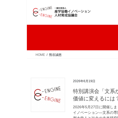
コ
ナ
ン
ビ
テ
ゲ
ン
ー
ツ
シ
へ
ョ
ス
ン
キ
に
ッ
移
HOME
熊谷誠慈
プ
動
2026年6月19日
特別講演会「文系
価値に変えるには
2026年5月27日に開催し
イノベーション―文系の専
都大学人と社会の未来研究