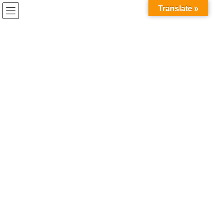
コ
ナ
Translate »
ン
ビ
テ
ゲ
ン
ー
イベント開催情報
ツ
シ
へ
ョ
ス
ン
HOME
イベント開催情報
キ
に
研究インターンテーマ説明会Vol.1 BIPROGY㈱開催のお知らせ
ッ
移
プ
動
2026年1月7日
/ 最終更新日時 :
2026年1月7日
イベント開催情報
研究インターンテーマ説明会Vol.1
BIPROGY㈱開催のお知らせ
この度、1月30日(金)16:30から、C-ENGINE研究インターンテーマ
説明会をオンライン開催いたします。
第1回目はBIPROGY総合研究所の研究者にご登壇いただき、募集
中テーマ＋翌年4月以降募集開始予定テーマについてその内容を直