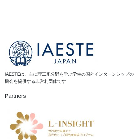
カ
テ
ゴ
Partners
リ
ー
IAESTEは、主に理工系分野を学ぶ学生の国外インターンシップの
機会を提供する非営利団体です
Partners