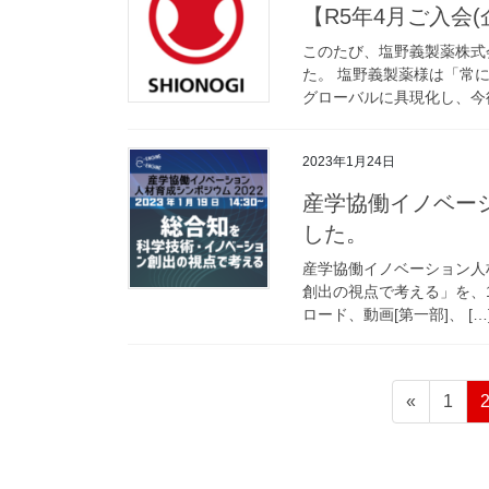
【R5年4月ご入会
このたび、塩野義製薬株式
た。 塩野義製薬様は「常
グローバルに具現化し、今後
2023年1月24日
産学協働イノベーシ
した。
産学協働イノベーション人
創出の視点で考える」を、1月1
ロード、動画[第一部]、 […
投
固
«
1
稿
定
ペ
の
ー