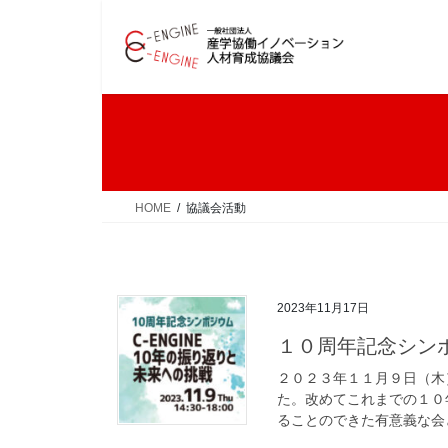
コ
ナ
ン
ビ
テ
ゲ
ン
ー
ツ
シ
へ
ョ
ス
ン
キ
に
ッ
移
HOME
協議会活動
プ
動
2023年11月17日
１０周年記念シン
２０２３年１１月９日（木）
た。改めてこれまでの１０
ることのできた有意義な会と