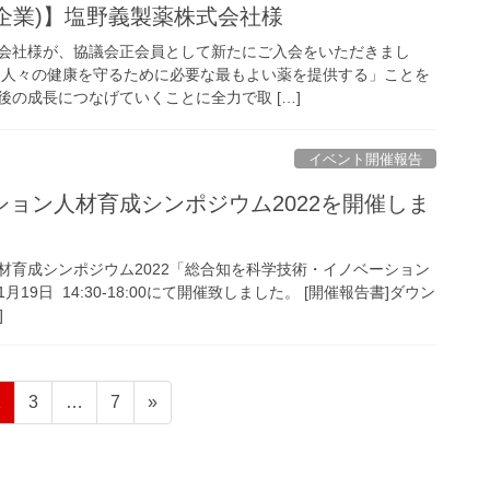
(企業)】塩野義製薬株式会社様
会社様が、協議会正会員として新たにご入会をいただきまし
に人々の健康を守るために必要な最もよい薬を提供する」ことを
の成長につなげていくことに全力で取 […]
イベント開催報告
ョン人材育成シンポジウム2022を開催しま
材育成シンポジウム2022「総合知を科学技術・イノベーション
9日 14:30-18:00にて開催致しました。 [開催報告書]ダウン
]
固
固
固
2
3
…
7
»
定
定
定
ペ
ペ
ペ
ー
ー
ー