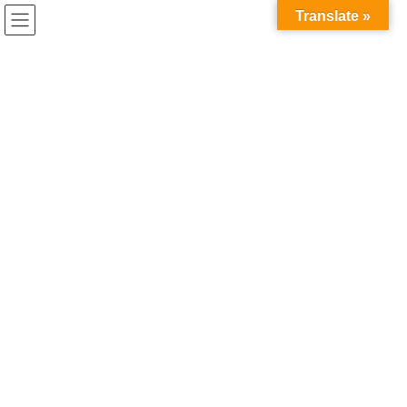
コ
ナ
Translate »
ン
ビ
テ
ゲ
ン
ー
協議会活動
ツ
シ
へ
ョ
ス
ン
HOME
協議会活動
キ
に
ッ
移
プ
動
2022年11月29日
イベント開催情報
産学協働イノベーション人材育成
シンポジウム2022を開催します！
この度、下記のとおり、 産学協働イノベーション人材育成シンポ
ジウム2022「総合知を科学技術・イノベーション創出の視点で考
えるー総合知創出における大学と企業の新たな役割を問うー」 の
開催が決定いたしました！皆様の積極的な […]