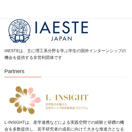
Partners
リ
ー
IAESTEは、主に理工系分野を学ぶ学生の国外インターンシップの
機会を提供する非営利団体です
Partners
L-INSIGHTは、産学連携などによる実践空間での経験と研鑽の機
会を多数提供し、若手研究者の成長に向けて大きな推進力となる